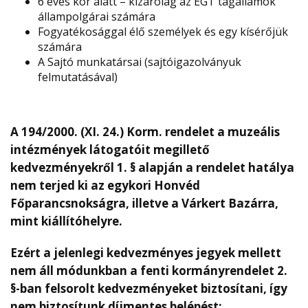
6 éves kor alatt – kizárólag az EGT tagállamok
állampolgárai számára
Fogyatékosággal élő személyek és egy kísérőjük
számára
A Sajtó munkatársai (sajtóigazolványuk
felmutatásával)
A 194/2000. (XI. 24.) Korm. rendelet a muzeális
intézmények látogatóit megillető
kedvezményekről 1. § alapján a rendelet hatálya
nem terjed ki az egykori Honvéd
Főparancsnokságra, illetve a Várkert Bazárra,
mint kiállítóhelyre.
Ezért a jelenlegi kedvezményes jegyek mellett
nem áll módunkban a fenti kormányrendelet 2.
§-ban felsorolt kedvezményeket biztosítani, így
nem biztosítunk díjmentes belépést: