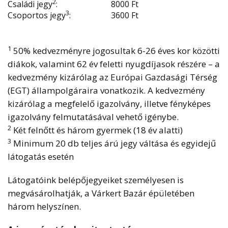
2
Családi jegy
:
8000 Ft
3
Csoportos jegy
:
3600 Ft
1
50% kedvezményre jogosultak 6-26 éves kor közötti
diákok, valamint 62 év feletti nyugdíjasok részére – a
kedvezmény kizárólag az Európai Gazdasági Térség
(EGT) állampolgáraira vonatkozik. A kedvezmény
kizárólag a megfelelő igazolvány, illetve fényképes
igazolvány felmutatásával vehető igénybe.
2
Két felnőtt és három gyermek (18 év alatti)
3
Minimum 20 db teljes árú jegy váltása és egyidejű
látogatás esetén
Látogatóink belépőjegyeiket személyesen is
megvásárolhatják, a Várkert Bazár épületében
három helyszínen.