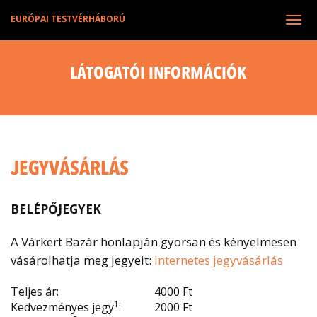
EURÓPAI TESTVÉRHÁBORÚ
Tog
navi
LÁTOGATÓI INFORMÁCIÓK
JEGYVÁSÁRLÁS
BELÉPŐJEGYEK
A Várkert Bazár honlapján gyorsan és kényelmesen
vásárolhatja meg jegyeit:
internetes jegyvásárlás
Teljes ár:
4000 Ft
1
Kedvezményes jegy
:
2000 Ft