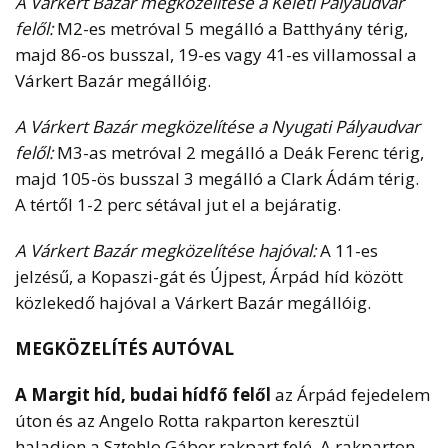
A Várkert Bazár megközelítése a Keleti Pályaudvar
felől:
M2-es metróval 5 megálló a Batthyány térig,
majd 86-os busszal, 19-es vagy 41-es villamossal a
Várkert Bazár megállóig.
A Várkert Bazár megközelítése a Nyugati Pályaudvar
felől:
M3-as metróval 2 megálló a Deák Ferenc térig,
majd 105-ös busszal 3 megálló a Clark Ádám térig.
A tértől 1-2 perc sétával jut el a bejáratig.
A Várkert Bazár megközelítése hajóval:
A 11-es
jelzésű, a Kopaszi-gát és Újpest, Árpád híd között
közlekedő hajóval a Várkert Bazár megállóig.
MEGKÖZELÍTÉS AUTÓVAL
A Margit híd, budai hídfő felől
az Árpád fejedelem
úton és az Angelo Rotta rakparton keresztül
haladjon a Sztehlo Gábor rakpart felé. A rakparton