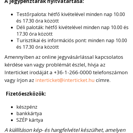
A jegypénztárak nyitvatartása:
Testőrpalota: hétfő kivételével minden nap 10.00
és 17.30 óra között
Déli paloták: hétfő kivételével minden nap 10.00 és
17.30 óra között
Turisztikai és információs pont: minden nap 10.00
és 17.30 óra között
Amennyiben az online jegyvásárlással kapcsolatos
kérdése van vagy problémát észlel, hívja az
Interticket irodáját a +36-1-266-0000 telefonszámon
vagy írjon az
interticket@interticket.hu
címre.
Fizetőeszközök:
készpénz
bankkártya
SZÉP kártya
A kiállításon kép- és hangfelvétel készülhet, amelyen