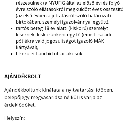
részesülnek (a NYUFIG által az előző évi és folyó
évre szóló ellátásokról megküldött éves összesítő
(az első évben a juttatásról szóló határozat)
birtokában, személyi igazolvánnyal együtt),
tartós beteg 18 év alatti (kiskorú) személyt
kísérnek, kiskorúnként egy fő (emelt családi
pótlékra való jogosultságot igazoló MÁK
kártyával),
I. kerület Lánchíd utcai lakosok.
AJÁNDÉKBOLT
Ajándékboltunk kínálata a nyitvatartási időben,
belépőjegy megvásárlása nélkül is várja az
érdeklődőket.
Helyszín: