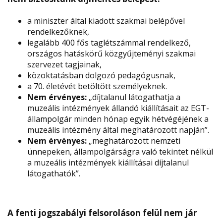
a miniszter által kiadott szakmai belépővel
rendelkezőknek,
legalább 400 fős taglétszámmal rendelkező,
országos hatáskörű közgyűjteményi szakmai
szervezet tagjainak,
közoktatásban dolgozó pedagógusnak,
a 70. életévét betöltött személyeknek.
Nem érvényes:
„díjtalanul látogathatja a
muzeális intézmények állandó kiállításait az EGT-
állampolgár minden hónap egyik hétvégéjének a
muzeális intézmény által meghatározott napján”.
Nem érvényes:
„meghatározott nemzeti
ünnepeken, állampolgárságra való tekintet nélkül
a muzeális intézmények kiállításai díjtalanul
látogathatók”.
A fenti jogszabályi felsoroláson felül nem jár